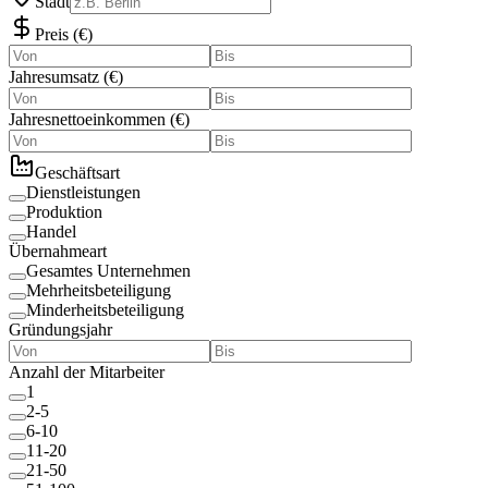
Stadt
Preis
(
€
)
Jahresumsatz
(
€
)
Jahresnettoeinkommen
(
€
)
Geschäftsart
Dienstleistungen
Produktion
Handel
Übernahmeart
Gesamtes Unternehmen
Mehrheitsbeteiligung
Minderheitsbeteiligung
Gründungsjahr
Anzahl der Mitarbeiter
1
2-5
6-10
11-20
21-50