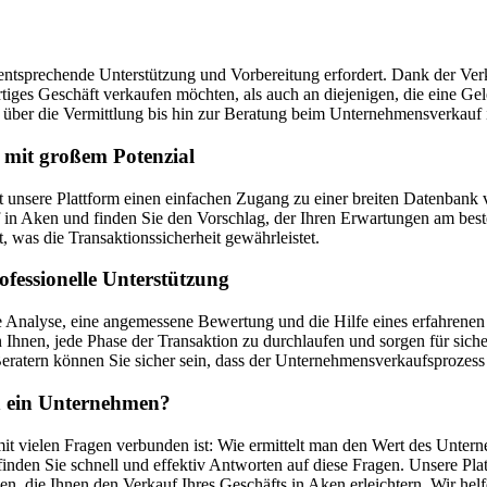
entsprechende Unterstützung und Vorbereitung erfordert. Dank der Verka
ertiges Geschäft verkaufen möchten, als auch an diejenigen, die eine 
über die Vermittlung bis hin zur Beratung beim Unternehmensverkauf 
 mit großem Potenzial
tet unsere Plattform einen einfachen Zugang zu einer breiten Datenba
 Aken und finden Sie den Vorschlag, der Ihren Erwartungen am besten
, was die Transaktionssicherheit gewährleistet.
fessionelle Unterstützung
Analyse, eine angemessene Bewertung und die Hilfe eines erfahrenen V
Ihnen, jede Phase der Transaktion zu durchlaufen und sorgen für sich
ratern können Sie sicher sein, dass der Unternehmensverkaufsprozess 
an ein Unternehmen?
it vielen Fragen verbunden ist: Wie ermittelt man den Wert des Untern
nden Sie schnell und effektiv Antworten auf diese Fragen. Unsere Pla
en, die Ihnen den Verkauf Ihres Geschäfts in Aken erleichtern. Wir h