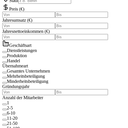
Stadt
Preis
(
€
)
Jahresumsatz
(
€
)
Jahresnettoeinkommen
(
€
)
Geschäftsart
Dienstleistungen
Produktion
Handel
Übernahmeart
Gesamtes Unternehmen
Mehrheitsbeteiligung
Minderheitsbeteiligung
Gründungsjahr
Anzahl der Mitarbeiter
1
2-5
6-10
11-20
21-50