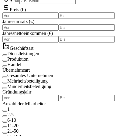
Stadt
Preis
(
€
)
Jahresumsatz
(
€
)
Jahresnettoeinkommen
(
€
)
Geschäftsart
Dienstleistungen
Produktion
Handel
Übernahmeart
Gesamtes Unternehmen
Mehrheitsbeteiligung
Minderheitsbeteiligung
Gründungsjahr
Anzahl der Mitarbeiter
1
2-5
6-10
11-20
21-50