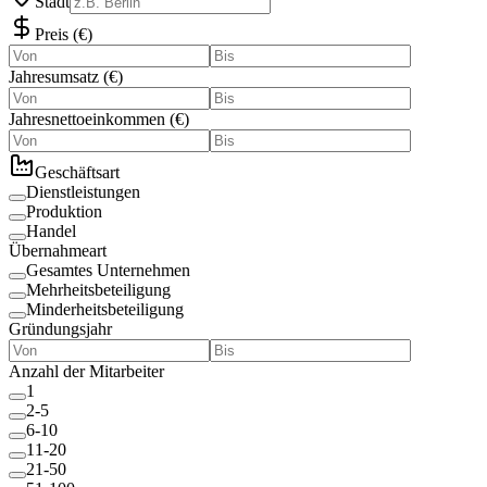
Stadt
Preis
(
€
)
Jahresumsatz
(
€
)
Jahresnettoeinkommen
(
€
)
Geschäftsart
Dienstleistungen
Produktion
Handel
Übernahmeart
Gesamtes Unternehmen
Mehrheitsbeteiligung
Minderheitsbeteiligung
Gründungsjahr
Anzahl der Mitarbeiter
1
2-5
6-10
11-20
21-50