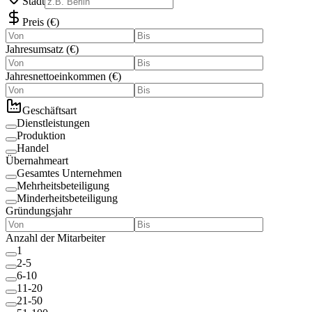
Stadt
Preis
(
€
)
Jahresumsatz
(
€
)
Jahresnettoeinkommen
(
€
)
Geschäftsart
Dienstleistungen
Produktion
Handel
Übernahmeart
Gesamtes Unternehmen
Mehrheitsbeteiligung
Minderheitsbeteiligung
Gründungsjahr
Anzahl der Mitarbeiter
1
2-5
6-10
11-20
21-50