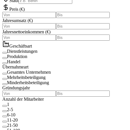
Stadt
Preis
(
€
)
Jahresumsatz
(
€
)
Jahresnettoeinkommen
(
€
)
Geschäftsart
Dienstleistungen
Produktion
Handel
Übernahmeart
Gesamtes Unternehmen
Mehrheitsbeteiligung
Minderheitsbeteiligung
Gründungsjahr
Anzahl der Mitarbeiter
1
2-5
6-10
11-20
21-50