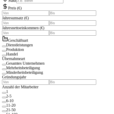
Stadt
Preis
(
€
)
Jahresumsatz
(
€
)
Jahresnettoeinkommen
(
€
)
Geschäftsart
Dienstleistungen
Produktion
Handel
Übernahmeart
Gesamtes Unternehmen
Mehrheitsbeteiligung
Minderheitsbeteiligung
Gründungsjahr
Anzahl der Mitarbeiter
1
2-5
6-10
11-20
21-50