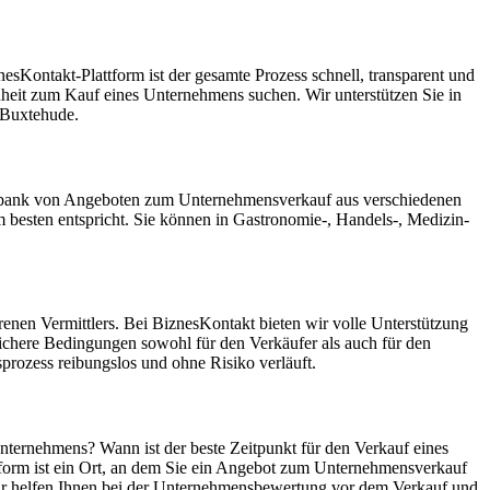
sKontakt-Plattform ist der gesamte Prozess schnell, transparent und
enheit zum Kauf eines Unternehmens suchen. Wir unterstützen Sie in
 Buxtehude.
atenbank von Angeboten zum Unternehmensverkauf aus verschiedenen
esten entspricht. Sie können in Gastronomie-, Handels-, Medizin-
enen Vermittlers. Bei BiznesKontakt bieten wir volle Unterstützung
ichere Bedingungen sowohl für den Verkäufer als auch für den
rozess reibungslos und ohne Risiko verläuft.
nternehmens? Wann ist der beste Zeitpunkt für den Verkauf eines
tform ist ein Ort, an dem Sie ein Angebot zum Unternehmensverkauf
Wir helfen Ihnen bei der Unternehmensbewertung vor dem Verkauf und