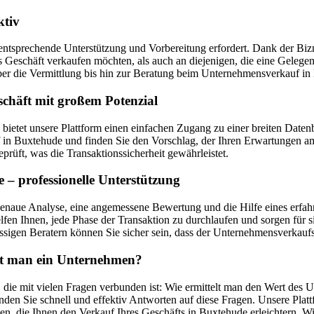
ktiv
entsprechende Unterstützung und Vorbereitung erfordert. Dank der Bizne
ges Geschäft verkaufen möchten, als auch an diejenigen, die eine Geleg
r die Vermittlung bis hin zur Beratung beim Unternehmensverkauf in
chäft mit großem Potenzial
, bietet unsere Plattform einen einfachen Zugang zu einer breiten D
 Buxtehude und finden Sie den Vorschlag, der Ihren Erwartungen am b
prüft, was die Transaktionssicherheit gewährleistet.
– professionelle Unterstützung
enaue Analyse, eine angemessene Bewertung und die Hilfe eines erfahr
fen Ihnen, jede Phase der Transaktion zu durchlaufen und sorgen für s
sigen Beratern können Sie sicher sein, dass der Unternehmensverkaufsp
uft man ein Unternehmen?
die mit vielen Fragen verbunden ist: Wie ermittelt man den Wert des U
den Sie schnell und effektiv Antworten auf diese Fragen. Unsere Plat
en, die Ihnen den Verkauf Ihres Geschäfts in Buxtehude erleichtern. 