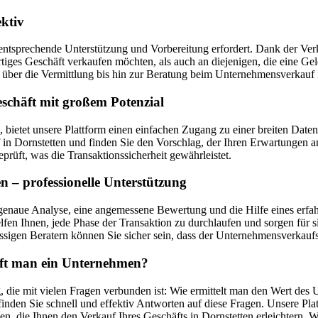
ektiv
entsprechende Unterstützung und Vorbereitung erfordert. Dank der Verka
ertiges Geschäft verkaufen möchten, als auch an diejenigen, die eine 
ber die Vermittlung bis hin zur Beratung beim Unternehmensverkauf i
schäft mit großem Potenzial
d, bietet unsere Plattform einen einfachen Zugang zu einer breiten 
 Dornstetten und finden Sie den Vorschlag, der Ihren Erwartungen am 
prüft, was die Transaktionssicherheit gewährleistet.
 – professionelle Unterstützung
genaue Analyse, eine angemessene Bewertung und die Hilfe eines erfah
fen Ihnen, jede Phase der Transaktion zu durchlaufen und sorgen für s
sigen Beratern können Sie sicher sein, dass der Unternehmensverkaufsp
auft man ein Unternehmen?
, die mit vielen Fragen verbunden ist: Wie ermittelt man den Wert des 
nden Sie schnell und effektiv Antworten auf diese Fragen. Unsere Pla
en, die Ihnen den Verkauf Ihres Geschäfts in Dornstetten erleichtern.