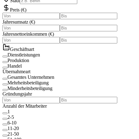
Stadt
Preis
(
€
)
Jahresumsatz
(
€
)
Jahresnettoeinkommen
(
€
)
Geschäftsart
Dienstleistungen
Produktion
Handel
Übernahmeart
Gesamtes Unternehmen
Mehrheitsbeteiligung
Minderheitsbeteiligung
Gründungsjahr
Anzahl der Mitarbeiter
1
2-5
6-10
11-20
21-50