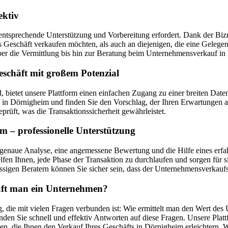
ektiv
entsprechende Unterstützung und Vorbereitung erfordert. Dank der Bizne
ges Geschäft verkaufen möchten, als auch an diejenigen, die eine Geleg
r die Vermittlung bis hin zur Beratung beim Unternehmensverkauf in
schäft mit großem Potenzial
d, bietet unsere Plattform einen einfachen Zugang zu einer breiten 
 Dörnigheim und finden Sie den Vorschlag, der Ihren Erwartungen am 
prüft, was die Transaktionssicherheit gewährleistet.
 – professionelle Unterstützung
genaue Analyse, eine angemessene Bewertung und die Hilfe eines erfah
fen Ihnen, jede Phase der Transaktion zu durchlaufen und sorgen für s
sigen Beratern können Sie sicher sein, dass der Unternehmensverkaufsp
auft man ein Unternehmen?
 die mit vielen Fragen verbunden ist: Wie ermittelt man den Wert des 
den Sie schnell und effektiv Antworten auf diese Fragen. Unsere Plat
en, die Ihnen den Verkauf Ihres Geschäfts in Dörnigheim erleichtern.