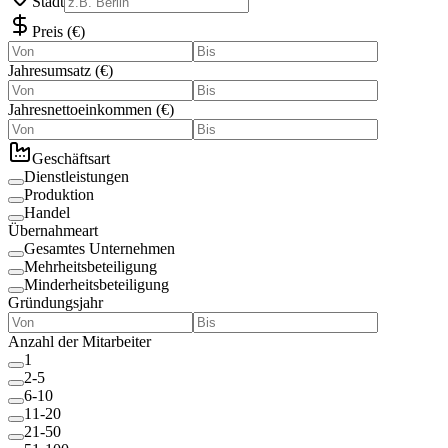
Stadt
Preis
(
€
)
Jahresumsatz
(
€
)
Jahresnettoeinkommen
(
€
)
Geschäftsart
Dienstleistungen
Produktion
Handel
Übernahmeart
Gesamtes Unternehmen
Mehrheitsbeteiligung
Minderheitsbeteiligung
Gründungsjahr
Anzahl der Mitarbeiter
1
2-5
6-10
11-20
21-50