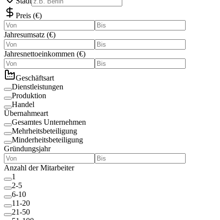
Stadt
Preis
(
€
)
Jahresumsatz
(
€
)
Jahresnettoeinkommen
(
€
)
Geschäftsart
Dienstleistungen
Produktion
Handel
Übernahmeart
Gesamtes Unternehmen
Mehrheitsbeteiligung
Minderheitsbeteiligung
Gründungsjahr
Anzahl der Mitarbeiter
1
2-5
6-10
11-20
21-50