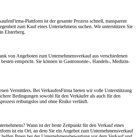
ufenFirma-Plattform ist der gesamte Prozess schnell, transparent
Gelegenheit zum Kauf eines Unternehmens suchen. Wir unterstützen Sie
n Elsterberg.
tenbank von Angeboten zum Unternehmensverkauf aus verschiedenen
esten entspricht. Sie können in Gastronomie-, Handels-, Medizin-
enen Vermittlers. Bei VerkaufenFirma bieten wir volle Unterstützung
ichere Bedingungen sowohl für den Verkäufer als auch für den
rozess reibungslos und ohne Risiko verläuft.
nternehmens? Wann ist der beste Zeitpunkt für den Verkauf eines
ttform ist ein Ort, an dem Sie ein Angebot zum Unternehmensverkauf
Wir helfen Ihnen bei der Unternehmensbewertung vor dem Verkauf und