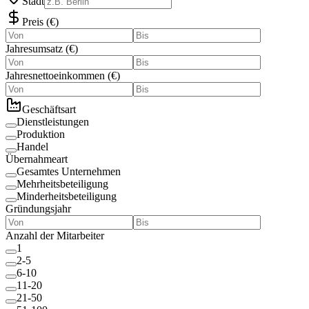
Stadt
Preis
(
€
)
Jahresumsatz
(
€
)
Jahresnettoeinkommen
(
€
)
Geschäftsart
Dienstleistungen
Produktion
Handel
Übernahmeart
Gesamtes Unternehmen
Mehrheitsbeteiligung
Minderheitsbeteiligung
Gründungsjahr
Anzahl der Mitarbeiter
1
2-5
6-10
11-20
21-50