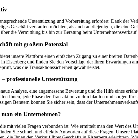
tiv
entsprechende Unterstützung und Vorbereitung erfordert. Dank der Verka
ertiges Geschäft verkaufen möchten, als auch an diejenigen, die eine 
ber die Vermittlung bis hin zur Beratung beim Unternehmensverkauf i
chäft mit großem Potenzial
, bietet unsere Plattform einen einfachen Zugang zu einer breiten Da
Elsterberg und finden Sie den Vorschlag, der Ihren Erwartungen am b
prüft, was die Transaktionssicherheit gewährleistet.
– professionelle Unterstützung
enaue Analyse, eine angemessene Bewertung und die Hilfe eines erfahr
fen Ihnen, jede Phase der Transaktion zu durchlaufen und sorgen für s
sigen Beratern können Sie sicher sein, dass der Unternehmensverkaufsp
uft man ein Unternehmen?
die mit vielen Fragen verbunden ist: Wie ermittelt man den Wert des U
nden Sie schnell und effektiv Antworten auf diese Fragen. Unsere Pla
n, die Ihnen den Verkauf Ihres Geschäfts in Elsterberg erleichtern. 