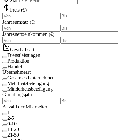
Stadt
Preis
(
€
)
Jahresumsatz
(
€
)
Jahresnettoeinkommen
(
€
)
Geschäftsart
Dienstleistungen
Produktion
Handel
Übernahmeart
Gesamtes Unternehmen
Mehrheitsbeteiligung
Minderheitsbeteiligung
Gründungsjahr
Anzahl der Mitarbeiter
1
2-5
6-10
11-20
21-50