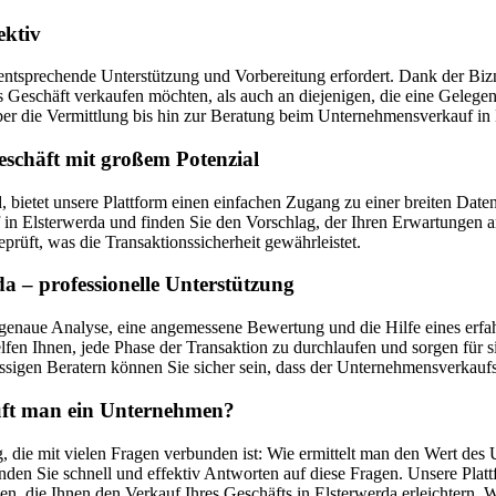
ektiv
entsprechende Unterstützung und Vorbereitung erfordert. Dank der Bizne
ges Geschäft verkaufen möchten, als auch an diejenigen, die eine Geleg
 die Vermittlung bis hin zur Beratung beim Unternehmensverkauf in 
eschäft mit großem Potenzial
d, bietet unsere Plattform einen einfachen Zugang zu einer breiten 
 Elsterwerda und finden Sie den Vorschlag, der Ihren Erwartungen am
prüft, was die Transaktionssicherheit gewährleistet.
 – professionelle Unterstützung
genaue Analyse, eine angemessene Bewertung und die Hilfe eines erfah
fen Ihnen, jede Phase der Transaktion zu durchlaufen und sorgen für s
sigen Beratern können Sie sicher sein, dass der Unternehmensverkaufsp
auft man ein Unternehmen?
, die mit vielen Fragen verbunden ist: Wie ermittelt man den Wert des
den Sie schnell und effektiv Antworten auf diese Fragen. Unsere Plat
en, die Ihnen den Verkauf Ihres Geschäfts in Elsterwerda erleichtern