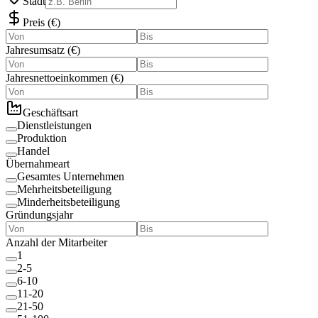
Stadt
Preis
(
€
)
Jahresumsatz
(
€
)
Jahresnettoeinkommen
(
€
)
Geschäftsart
Dienstleistungen
Produktion
Handel
Übernahmeart
Gesamtes Unternehmen
Mehrheitsbeteiligung
Minderheitsbeteiligung
Gründungsjahr
Anzahl der Mitarbeiter
1
2-5
6-10
11-20
21-50