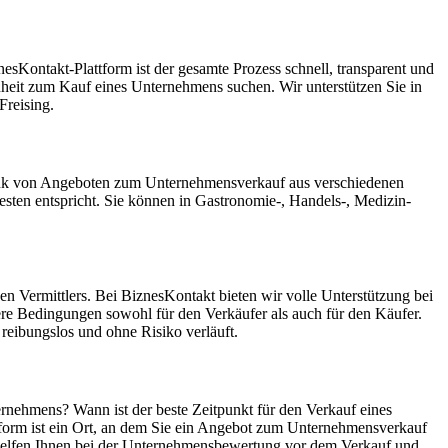
sKontakt-Plattform ist der gesamte Prozess schnell, transparent und
enheit zum Kauf eines Unternehmens suchen. Wir unterstützen Sie in
Freising.
nbank von Angeboten zum Unternehmensverkauf aus verschiedenen
ten entspricht. Sie können in Gastronomie-, Handels-, Medizin-
n Vermittlers. Bei BiznesKontakt bieten wir volle Unterstützung bei
ere Bedingungen sowohl für den Verkäufer als auch für den Käufer.
reibungslos und ohne Risiko verläuft.
ernehmens? Wann ist der beste Zeitpunkt für den Verkauf eines
tform ist ein Ort, an dem Sie ein Angebot zum Unternehmensverkauf
r helfen Ihnen bei der Unternehmensbewertung vor dem Verkauf und