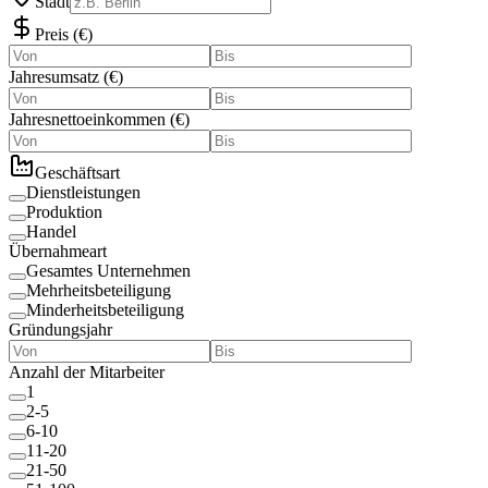
Stadt
Preis
(
€
)
Jahresumsatz
(
€
)
Jahresnettoeinkommen
(
€
)
Geschäftsart
Dienstleistungen
Produktion
Handel
Übernahmeart
Gesamtes Unternehmen
Mehrheitsbeteiligung
Minderheitsbeteiligung
Gründungsjahr
Anzahl der Mitarbeiter
1
2-5
6-10
11-20
21-50