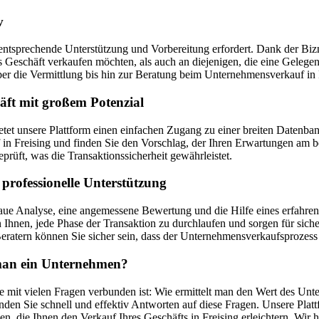
v
entsprechende Unterstützung und Vorbereitung erfordert. Dank der Bizne
ges Geschäft verkaufen möchten, als auch an diejenigen, die eine Geleg
 die Vermittlung bis hin zur Beratung beim Unternehmensverkauf in 
äft mit großem Potenzial
bietet unsere Plattform einen einfachen Zugang zu einer breiten Date
Freising und finden Sie den Vorschlag, der Ihren Erwartungen am bes
prüft, was die Transaktionssicherheit gewährleistet.
professionelle Unterstützung
aue Analyse, eine angemessene Bewertung und die Hilfe eines erfahrene
Ihnen, jede Phase der Transaktion zu durchlaufen und sorgen für sich
ratern können Sie sicher sein, dass der Unternehmensverkaufsprozess 
t man ein Unternehmen?
e mit vielen Fragen verbunden ist: Wie ermittelt man den Wert des Unt
den Sie schnell und effektiv Antworten auf diese Fragen. Unsere Plat
en, die Ihnen den Verkauf Ihres Geschäfts in Freising erleichtern. Wi