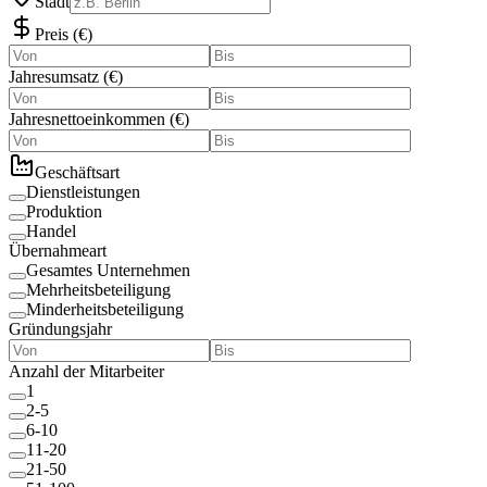
Stadt
Preis
(
€
)
Jahresumsatz
(
€
)
Jahresnettoeinkommen
(
€
)
Geschäftsart
Dienstleistungen
Produktion
Handel
Übernahmeart
Gesamtes Unternehmen
Mehrheitsbeteiligung
Minderheitsbeteiligung
Gründungsjahr
Anzahl der Mitarbeiter
1
2-5
6-10
11-20
21-50