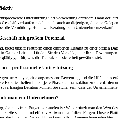
fektiv
entsprechende Unterstützung und Vorbereitung erfordert. Dank der Bizne
ges Geschäft verkaufen möchten, als auch an diejenigen, die eine Geleg
r die Vermittlung bis hin zur Beratung beim Unternehmensverkauf in
eschäft mit großem Potenzial
nd, bietet unsere Plattform einen einfachen Zugang zu einer breiten
 Gaimersheim und finden Sie den Vorschlag, der Ihren Erwartungen am
fältig geprüft, was die Transaktionssicherheit gewährleistet.
m – professionelle Unterstützung
 genaue Analyse, eine angemessene Bewertung und die Hilfe eines erfa
e Experten helfen Ihnen, jede Phase der Transaktion zu durchlaufen u
uverlässigen Beratern können Sie sicher sein, dass der Unternehmensv
kauft man ein Unternehmen?
, die mit vielen Fragen verbunden ist: Wie ermittelt man den Wert de
den Sie schnell und effektiv Antworten auf diese Fragen. Unsere Plat
en, die Ihnen den Verkauf Ihres Geschäfts in Gaimersheim erleichtern