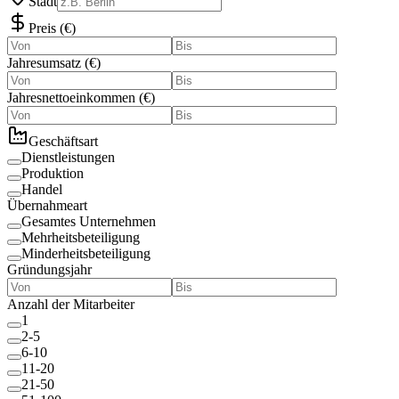
Stadt
Preis
(
€
)
Jahresumsatz
(
€
)
Jahresnettoeinkommen
(
€
)
Geschäftsart
Dienstleistungen
Produktion
Handel
Übernahmeart
Gesamtes Unternehmen
Mehrheitsbeteiligung
Minderheitsbeteiligung
Gründungsjahr
Anzahl der Mitarbeiter
1
2-5
6-10
11-20
21-50