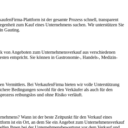
ufenFirma-Plattform ist der gesamte Prozess schnell, transparent
Gelegenheit zum Kauf eines Unternehmens suchen. Wir unterstützen Sie
in Gauting.
nbank von Angeboten zum Unternehmensverkauf aus verschiedenen
ten entspricht. Sie können in Gastronomie-, Handels-, Medizin-
n Vermittlers. Bei VerkaufenFirma bieten wir volle Unterstützung
ichere Bedingungen sowohl für den Verkäufer als auch für den
rozess reibungslos und ohne Risiko verläuft.
ernehmens? Wann ist der beste Zeitpunkt für den Verkauf eines
ttform ist ein Ort, an dem Sie ein Angebot zum Unternehmensverkauf
r helfen Ihnen bei der Unternehmensbewertung vor dem Verkauf und