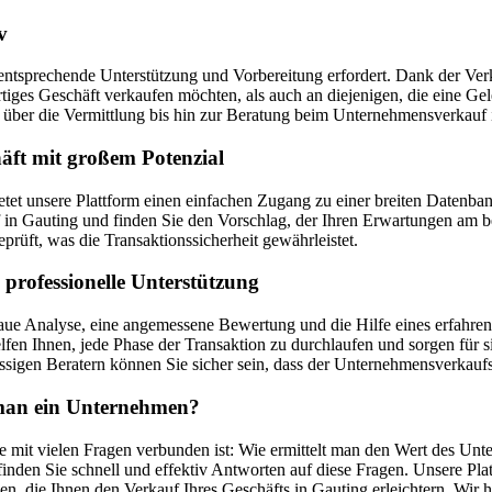
v
entsprechende Unterstützung und Vorbereitung erfordert. Dank der Verka
ertiges Geschäft verkaufen möchten, als auch an diejenigen, die eine 
ber die Vermittlung bis hin zur Beratung beim Unternehmensverkauf 
äft mit großem Potenzial
ietet unsere Plattform einen einfachen Zugang zu einer breiten Date
 Gauting und finden Sie den Vorschlag, der Ihren Erwartungen am bes
prüft, was die Transaktionssicherheit gewährleistet.
professionelle Unterstützung
ue Analyse, eine angemessene Bewertung und die Hilfe eines erfahrene
fen Ihnen, jede Phase der Transaktion zu durchlaufen und sorgen für s
sigen Beratern können Sie sicher sein, dass der Unternehmensverkaufsp
t man ein Unternehmen?
e mit vielen Fragen verbunden ist: Wie ermittelt man den Wert des Unt
nden Sie schnell und effektiv Antworten auf diese Fragen. Unsere Pla
en, die Ihnen den Verkauf Ihres Geschäfts in Gauting erleichtern. Wi