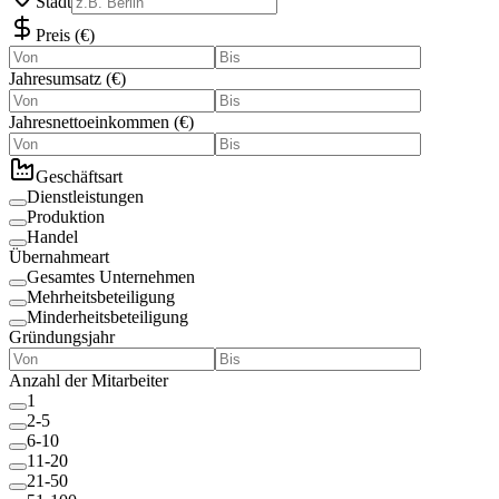
Stadt
Preis
(
€
)
Jahresumsatz
(
€
)
Jahresnettoeinkommen
(
€
)
Geschäftsart
Dienstleistungen
Produktion
Handel
Übernahmeart
Gesamtes Unternehmen
Mehrheitsbeteiligung
Minderheitsbeteiligung
Gründungsjahr
Anzahl der Mitarbeiter
1
2-5
6-10
11-20
21-50