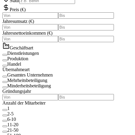
Stadt
Preis
(
€
)
Jahresumsatz
(
€
)
Jahresnettoeinkommen
(
€
)
Geschäftsart
Dienstleistungen
Produktion
Handel
Übernahmeart
Gesamtes Unternehmen
Mehrheitsbeteiligung
Minderheitsbeteiligung
Gründungsjahr
Anzahl der Mitarbeiter
1
2-5
6-10
11-20
21-50