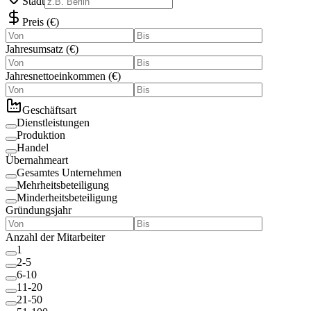
Stadt
Preis
(
€
)
Jahresumsatz
(
€
)
Jahresnettoeinkommen
(
€
)
Geschäftsart
Dienstleistungen
Produktion
Handel
Übernahmeart
Gesamtes Unternehmen
Mehrheitsbeteiligung
Minderheitsbeteiligung
Gründungsjahr
Anzahl der Mitarbeiter
1
2-5
6-10
11-20
21-50