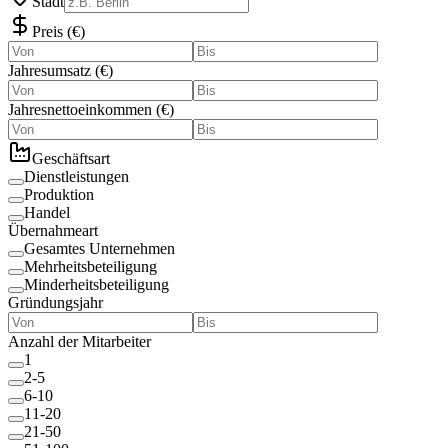
Stadt
Preis
(
€
)
Jahresumsatz
(
€
)
Jahresnettoeinkommen
(
€
)
Geschäftsart
Dienstleistungen
Produktion
Handel
Übernahmeart
Gesamtes Unternehmen
Mehrheitsbeteiligung
Minderheitsbeteiligung
Gründungsjahr
Anzahl der Mitarbeiter
1
2-5
6-10
11-20
21-50