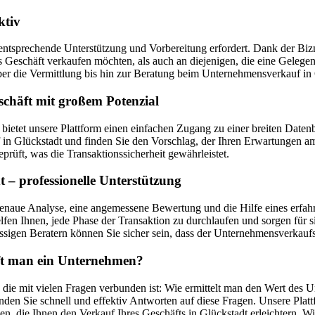
ktiv
entsprechende Unterstützung und Vorbereitung erfordert. Dank der Bizne
ges Geschäft verkaufen möchten, als auch an diejenigen, die eine Geleg
 die Vermittlung bis hin zur Beratung beim Unternehmensverkauf in 
schäft mit großem Potenzial
, bietet unsere Plattform einen einfachen Zugang zu einer breiten D
 Glückstadt und finden Sie den Vorschlag, der Ihren Erwartungen am 
prüft, was die Transaktionssicherheit gewährleistet.
– professionelle Unterstützung
enaue Analyse, eine angemessene Bewertung und die Hilfe eines erfahr
fen Ihnen, jede Phase der Transaktion zu durchlaufen und sorgen für s
sigen Beratern können Sie sicher sein, dass der Unternehmensverkaufsp
uft man ein Unternehmen?
 die mit vielen Fragen verbunden ist: Wie ermittelt man den Wert des 
den Sie schnell und effektiv Antworten auf diese Fragen. Unsere Plat
en, die Ihnen den Verkauf Ihres Geschäfts in Glückstadt erleichtern.