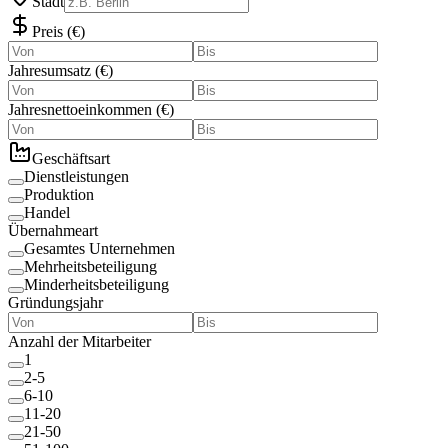
Stadt
Preis
(
€
)
Jahresumsatz
(
€
)
Jahresnettoeinkommen
(
€
)
Geschäftsart
Dienstleistungen
Produktion
Handel
Übernahmeart
Gesamtes Unternehmen
Mehrheitsbeteiligung
Minderheitsbeteiligung
Gründungsjahr
Anzahl der Mitarbeiter
1
2-5
6-10
11-20
21-50