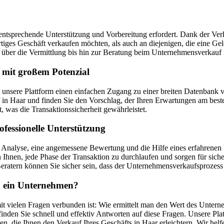
entsprechende Unterstützung und Vorbereitung erfordert. Dank der Verka
ertiges Geschäft verkaufen möchten, als auch an diejenigen, die eine 
ber die Vermittlung bis hin zur Beratung beim Unternehmensverkauf 
 mit großem Potenzial
et unsere Plattform einen einfachen Zugang zu einer breiten Datenba
 Haar und finden Sie den Vorschlag, der Ihren Erwartungen am besten
, was die Transaktionssicherheit gewährleistet.
fessionelle Unterstützung
Analyse, eine angemessene Bewertung und die Hilfe eines erfahrenen V
Ihnen, jede Phase der Transaktion zu durchlaufen und sorgen für sich
ratern können Sie sicher sein, dass der Unternehmensverkaufsprozess 
an ein Unternehmen?
it vielen Fragen verbunden ist: Wie ermittelt man den Wert des Untern
nden Sie schnell und effektiv Antworten auf diese Fragen. Unsere Pla
en, die Ihnen den Verkauf Ihres Geschäfts in Haar erleichtern. Wir h