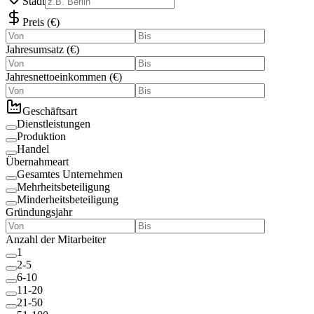
Stadt
Preis
(
€
)
Jahresumsatz
(
€
)
Jahresnettoeinkommen
(
€
)
Geschäftsart
Dienstleistungen
Produktion
Handel
Übernahmeart
Gesamtes Unternehmen
Mehrheitsbeteiligung
Minderheitsbeteiligung
Gründungsjahr
Anzahl der Mitarbeiter
1
2-5
6-10
11-20
21-50