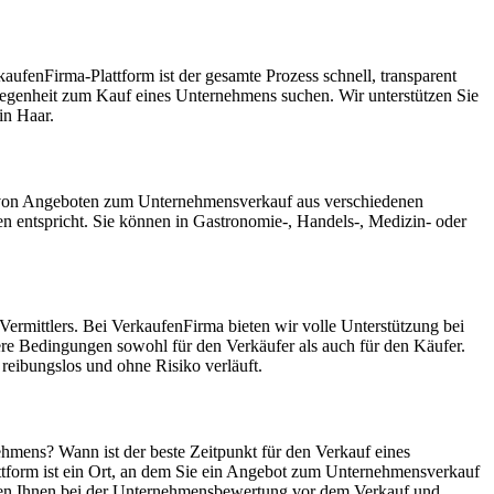
ufenFirma-Plattform ist der gesamte Prozess schnell, transparent
Gelegenheit zum Kauf eines Unternehmens suchen. Wir unterstützen Sie
in Haar.
nk von Angeboten zum Unternehmensverkauf aus verschiedenen
 entspricht. Sie können in Gastronomie-, Handels-, Medizin- oder
ermittlers. Bei VerkaufenFirma bieten wir volle Unterstützung bei
ere Bedingungen sowohl für den Verkäufer als auch für den Käufer.
reibungslos und ohne Risiko verläuft.
ehmens? Wann ist der beste Zeitpunkt für den Verkauf eines
ttform ist ein Ort, an dem Sie ein Angebot zum Unternehmensverkauf
elfen Ihnen bei der Unternehmensbewertung vor dem Verkauf und