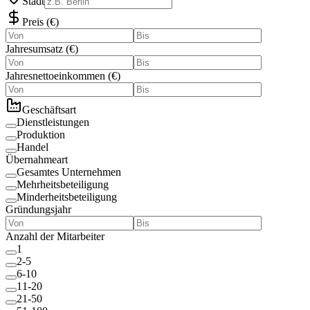
Stadt
Preis
(
€
)
Jahresumsatz
(
€
)
Jahresnettoeinkommen
(
€
)
Geschäftsart
Dienstleistungen
Produktion
Handel
Übernahmeart
Gesamtes Unternehmen
Mehrheitsbeteiligung
Minderheitsbeteiligung
Gründungsjahr
Anzahl der Mitarbeiter
1
2-5
6-10
11-20
21-50