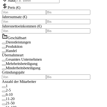
Stadt
Preis
(
€
)
Jahresumsatz
(
€
)
Jahresnettoeinkommen
(
€
)
Geschäftsart
Dienstleistungen
Produktion
Handel
Übernahmeart
Gesamtes Unternehmen
Mehrheitsbeteiligung
Minderheitsbeteiligung
Gründungsjahr
Anzahl der Mitarbeiter
1
2-5
6-10
11-20
21-50