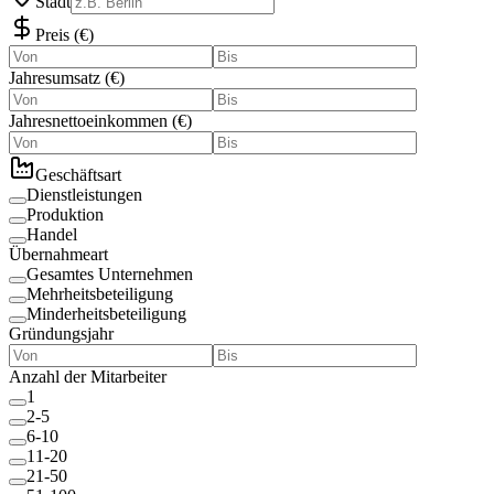
Stadt
Preis
(
€
)
Jahresumsatz
(
€
)
Jahresnettoeinkommen
(
€
)
Geschäftsart
Dienstleistungen
Produktion
Handel
Übernahmeart
Gesamtes Unternehmen
Mehrheitsbeteiligung
Minderheitsbeteiligung
Gründungsjahr
Anzahl der Mitarbeiter
1
2-5
6-10
11-20
21-50