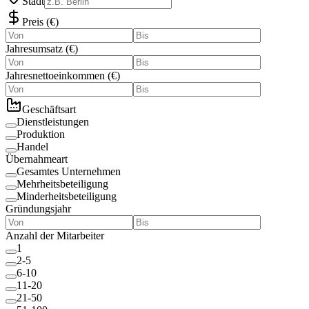
Stadt
Preis
(
€
)
Jahresumsatz
(
€
)
Jahresnettoeinkommen
(
€
)
Geschäftsart
Dienstleistungen
Produktion
Handel
Übernahmeart
Gesamtes Unternehmen
Mehrheitsbeteiligung
Minderheitsbeteiligung
Gründungsjahr
Anzahl der Mitarbeiter
1
2-5
6-10
11-20
21-50