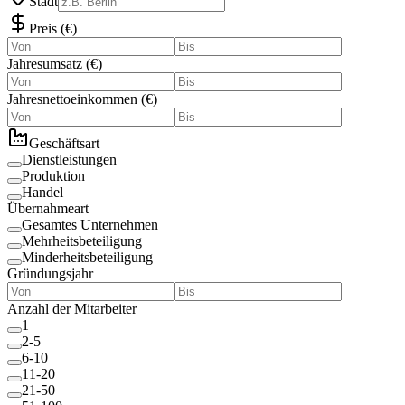
Stadt
Preis
(
€
)
Jahresumsatz
(
€
)
Jahresnettoeinkommen
(
€
)
Geschäftsart
Dienstleistungen
Produktion
Handel
Übernahmeart
Gesamtes Unternehmen
Mehrheitsbeteiligung
Minderheitsbeteiligung
Gründungsjahr
Anzahl der Mitarbeiter
1
2-5
6-10
11-20
21-50