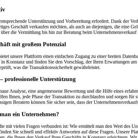
iv
entsprechende Unterstützung und Vorbereitung erfordert. Dank der Verka
ertiges Geschäft verkaufen möchten, als auch an diejenigen, die eine 
ber die Vermittlung bis hin zur Beratung beim Unternehmensverkauf 
häft mit großem Potenzial
 bietet unsere Plattform einen einfachen Zugang zu einer breiten Dat
 Konstanz und finden Sie den Vorschlag, der Ihren Erwartungen am be
prüft, was die Transaktionssicherheit gewährleistet.
 professionelle Unterstützung
naue Analyse, eine angemessene Bewertung und die Hilfe eines erfahren
fen Ihnen, jede Phase der Transaktion zu durchlaufen und sorgen für s
sigen Beratern können Sie sicher sein, dass der Unternehmensverkaufsp
ft man ein Unternehmen?
ie mit vielen Fragen verbunden ist: Wie ermittelt man den Wert des Un
nden Sie schnell und effektiv Antworten auf diese Fragen. Unsere Pla
en, die Ihnen den Verkauf Ihres Geschäfts in Konstanz erleichtern. W