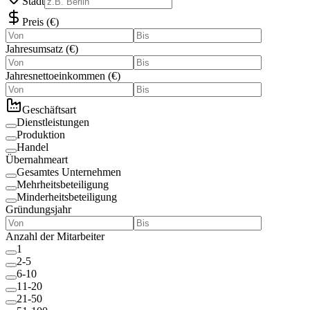
Stadt
Preis
(
€
)
Jahresumsatz
(
€
)
Jahresnettoeinkommen
(
€
)
Geschäftsart
Dienstleistungen
Produktion
Handel
Übernahmeart
Gesamtes Unternehmen
Mehrheitsbeteiligung
Minderheitsbeteiligung
Gründungsjahr
Anzahl der Mitarbeiter
1
2-5
6-10
11-20
21-50