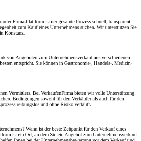
ufenFirma-Plattform ist der gesamte Prozess schnell, transparent
Gelegenheit zum Kauf eines Unternehmens suchen. Wir unterstützen Sie
in Konstanz.
enbank von Angeboten zum Unternehmensverkauf aus verschiedenen
sten entspricht. Sie können in Gastronomie-, Handels-, Medizin-
en Vermittlers. Bei VerkaufenFirma bieten wir volle Unterstützung
ichere Bedingungen sowohl für den Verkäufer als auch für den
rozess reibungslos und ohne Risiko verläuft.
ternehmens? Wann ist der beste Zeitpunkt für den Verkauf eines
ttform ist ein Ort, an dem Sie ein Angebot zum Unternehmensverkauf
ir helfen Ihnen bei der Unternehmensbewertung vor dem Verkauf und