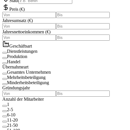
Stadt
Preis
(
€
)
Jahresumsatz
(
€
)
Jahresnettoeinkommen
(
€
)
Geschäftsart
Dienstleistungen
Produktion
Handel
Übernahmeart
Gesamtes Unternehmen
Mehrheitsbeteiligung
Minderheitsbeteiligung
Gründungsjahr
Anzahl der Mitarbeiter
1
2-5
6-10
11-20
21-50