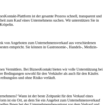
sKontakt-Plattform ist der gesamte Prozess schnell, transparent und
enheit zum Kauf eines Unternehmens suchen. Wir unterstützen Sie in
Kröpelin.
enbank von Angeboten zum Unternehmensverkauf aus verschiedenen
sten entspricht. Sie können in Gastronomie-, Handels-, Medizin-
en Vermittlers. Bei BiznesKontakt bieten wir volle Unterstützung bei
ere Bedingungen sowohl für den Verkäufer als auch für den Käufer.
reibungslos und ohne Risiko verläuft.
ternehmens? Wann ist der beste Zeitpunkt für den Verkauf eines
tform ist ein Ort, an dem Sie ein Angebot zum Unternehmensverkauf
ir helfen Ihnen bei der Unternehmensbewertung vor dem Verkauf und