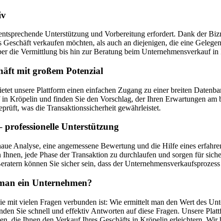
iv
entsprechende Unterstützung und Vorbereitung erfordert. Dank der Bizne
ges Geschäft verkaufen möchten, als auch an diejenigen, die eine Geleg
 die Vermittlung bis hin zur Beratung beim Unternehmensverkauf in 
häft mit großem Potenzial
bietet unsere Plattform einen einfachen Zugang zu einer breiten Dat
 Kröpelin und finden Sie den Vorschlag, der Ihren Erwartungen am be
prüft, was die Transaktionssicherheit gewährleistet.
professionelle Unterstützung
aue Analyse, eine angemessene Bewertung und die Hilfe eines erfahren
Ihnen, jede Phase der Transaktion zu durchlaufen und sorgen für sich
ratern können Sie sicher sein, dass der Unternehmensverkaufsprozess 
t man ein Unternehmen?
ie mit vielen Fragen verbunden ist: Wie ermittelt man den Wert des Un
den Sie schnell und effektiv Antworten auf diese Fragen. Unsere Plat
en, die Ihnen den Verkauf Ihres Geschäfts in Kröpelin erleichtern. W