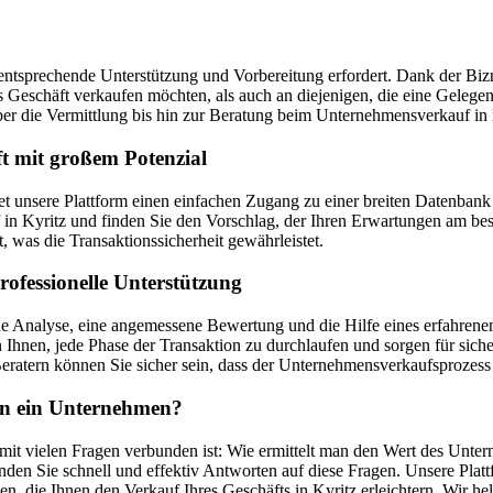
entsprechende Unterstützung und Vorbereitung erfordert. Dank der Bizne
ges Geschäft verkaufen möchten, als auch an diejenigen, die eine Geleg
 die Vermittlung bis hin zur Beratung beim Unternehmensverkauf in 
t mit großem Potenzial
etet unsere Plattform einen einfachen Zugang zu einer breiten Daten
Kyritz und finden Sie den Vorschlag, der Ihren Erwartungen am beste
, was die Transaktionssicherheit gewährleistet.
ofessionelle Unterstützung
e Analyse, eine angemessene Bewertung und die Hilfe eines erfahrenen 
Ihnen, jede Phase der Transaktion zu durchlaufen und sorgen für sich
ratern können Sie sicher sein, dass der Unternehmensverkaufsprozess 
man ein Unternehmen?
 mit vielen Fragen verbunden ist: Wie ermittelt man den Wert des Unter
den Sie schnell und effektiv Antworten auf diese Fragen. Unsere Plat
en, die Ihnen den Verkauf Ihres Geschäfts in Kyritz erleichtern. Wir