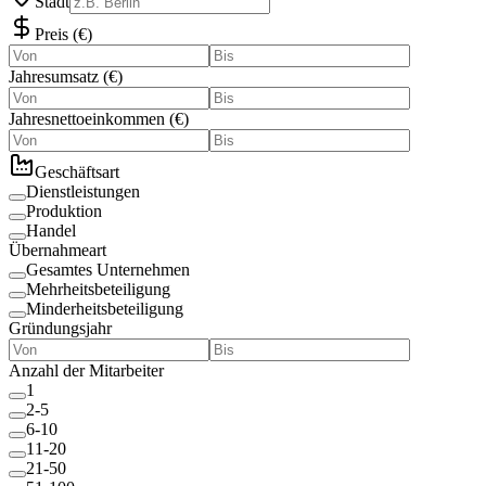
Stadt
Preis
(
€
)
Jahresumsatz
(
€
)
Jahresnettoeinkommen
(
€
)
Geschäftsart
Dienstleistungen
Produktion
Handel
Übernahmeart
Gesamtes Unternehmen
Mehrheitsbeteiligung
Minderheitsbeteiligung
Gründungsjahr
Anzahl der Mitarbeiter
1
2-5
6-10
11-20
21-50