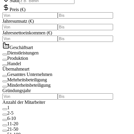
Stadt
Preis
(
€
)
Jahresumsatz
(
€
)
Jahresnettoeinkommen
(
€
)
Geschäftsart
Dienstleistungen
Produktion
Handel
Übernahmeart
Gesamtes Unternehmen
Mehrheitsbeteiligung
Minderheitsbeteiligung
Gründungsjahr
Anzahl der Mitarbeiter
1
2-5
6-10
11-20
21-50