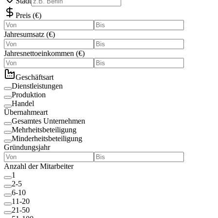
Stadt
Preis
(
€
)
Jahresumsatz
(
€
)
Jahresnettoeinkommen
(
€
)
Geschäftsart
Dienstleistungen
Produktion
Handel
Übernahmeart
Gesamtes Unternehmen
Mehrheitsbeteiligung
Minderheitsbeteiligung
Gründungsjahr
Anzahl der Mitarbeiter
1
2-5
6-10
11-20
21-50