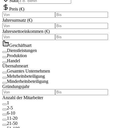
Stadt
Preis
(
€
)
Jahresumsatz
(
€
)
Jahresnettoeinkommen
(
€
)
Geschäftsart
Dienstleistungen
Produktion
Handel
Übernahmeart
Gesamtes Unternehmen
Mehrheitsbeteiligung
Minderheitsbeteiligung
Gründungsjahr
Anzahl der Mitarbeiter
1
2-5
6-10
11-20
21-50