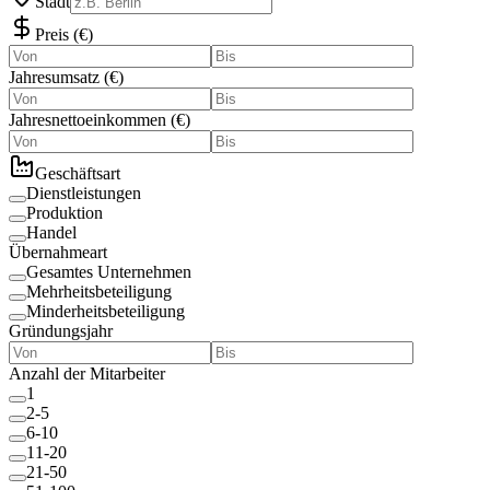
Stadt
Preis
(
€
)
Jahresumsatz
(
€
)
Jahresnettoeinkommen
(
€
)
Geschäftsart
Dienstleistungen
Produktion
Handel
Übernahmeart
Gesamtes Unternehmen
Mehrheitsbeteiligung
Minderheitsbeteiligung
Gründungsjahr
Anzahl der Mitarbeiter
1
2-5
6-10
11-20
21-50