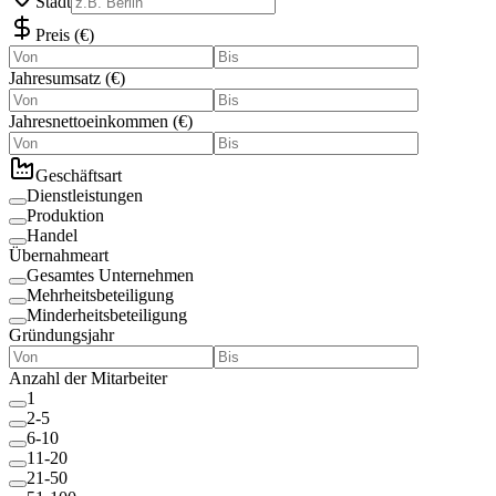
Stadt
Preis
(
€
)
Jahresumsatz
(
€
)
Jahresnettoeinkommen
(
€
)
Geschäftsart
Dienstleistungen
Produktion
Handel
Übernahmeart
Gesamtes Unternehmen
Mehrheitsbeteiligung
Minderheitsbeteiligung
Gründungsjahr
Anzahl der Mitarbeiter
1
2-5
6-10
11-20
21-50