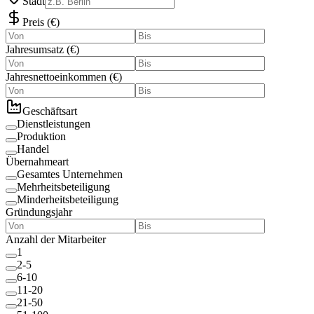
Stadt
Preis
(
€
)
Jahresumsatz
(
€
)
Jahresnettoeinkommen
(
€
)
Geschäftsart
Dienstleistungen
Produktion
Handel
Übernahmeart
Gesamtes Unternehmen
Mehrheitsbeteiligung
Minderheitsbeteiligung
Gründungsjahr
Anzahl der Mitarbeiter
1
2-5
6-10
11-20
21-50