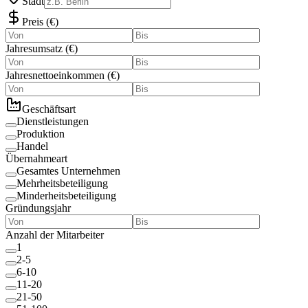
Stadt
Preis
(
€
)
Jahresumsatz
(
€
)
Jahresnettoeinkommen
(
€
)
Geschäftsart
Dienstleistungen
Produktion
Handel
Übernahmeart
Gesamtes Unternehmen
Mehrheitsbeteiligung
Minderheitsbeteiligung
Gründungsjahr
Anzahl der Mitarbeiter
1
2-5
6-10
11-20
21-50