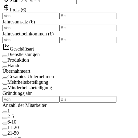
Stadt
Preis
(
€
)
Jahresumsatz
(
€
)
Jahresnettoeinkommen
(
€
)
Geschäftsart
Dienstleistungen
Produktion
Handel
Übernahmeart
Gesamtes Unternehmen
Mehrheitsbeteiligung
Minderheitsbeteiligung
Gründungsjahr
Anzahl der Mitarbeiter
1
2-5
6-10
11-20
21-50