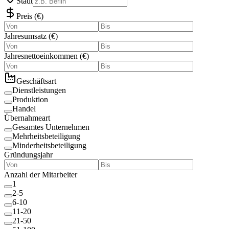
Stadt
Preis
(
€
)
Jahresumsatz
(
€
)
Jahresnettoeinkommen
(
€
)
Geschäftsart
Dienstleistungen
Produktion
Handel
Übernahmeart
Gesamtes Unternehmen
Mehrheitsbeteiligung
Minderheitsbeteiligung
Gründungsjahr
Anzahl der Mitarbeiter
1
2-5
6-10
11-20
21-50