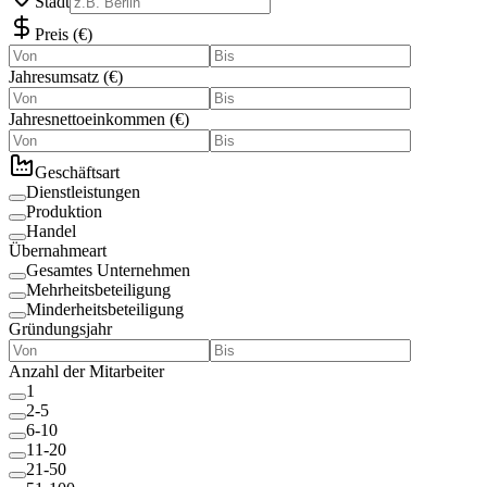
Stadt
Preis
(
€
)
Jahresumsatz
(
€
)
Jahresnettoeinkommen
(
€
)
Geschäftsart
Dienstleistungen
Produktion
Handel
Übernahmeart
Gesamtes Unternehmen
Mehrheitsbeteiligung
Minderheitsbeteiligung
Gründungsjahr
Anzahl der Mitarbeiter
1
2-5
6-10
11-20
21-50