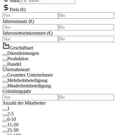
Stadt
Preis
(
€
)
Jahresumsatz
(
€
)
Jahresnettoeinkommen
(
€
)
Geschäftsart
Dienstleistungen
Produktion
Handel
Übernahmeart
Gesamtes Unternehmen
Mehrheitsbeteiligung
Minderheitsbeteiligung
Gründungsjahr
Anzahl der Mitarbeiter
1
2-5
6-10
11-20
21-50