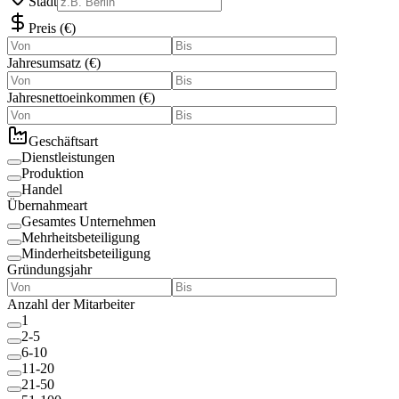
Stadt
Preis
(
€
)
Jahresumsatz
(
€
)
Jahresnettoeinkommen
(
€
)
Geschäftsart
Dienstleistungen
Produktion
Handel
Übernahmeart
Gesamtes Unternehmen
Mehrheitsbeteiligung
Minderheitsbeteiligung
Gründungsjahr
Anzahl der Mitarbeiter
1
2-5
6-10
11-20
21-50