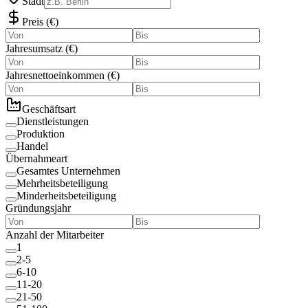
Stadt
Preis
(
€
)
Jahresumsatz
(
€
)
Jahresnettoeinkommen
(
€
)
Geschäftsart
Dienstleistungen
Produktion
Handel
Übernahmeart
Gesamtes Unternehmen
Mehrheitsbeteiligung
Minderheitsbeteiligung
Gründungsjahr
Anzahl der Mitarbeiter
1
2-5
6-10
11-20
21-50