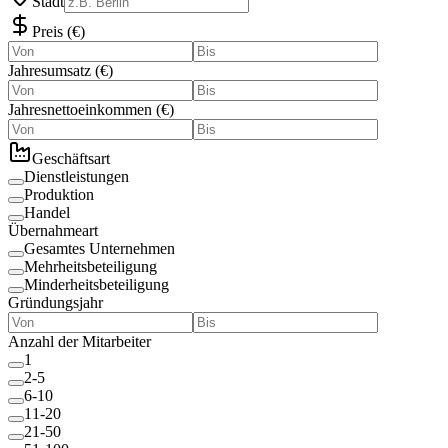
Stadt
Preis
(
€
)
Jahresumsatz
(
€
)
Jahresnettoeinkommen
(
€
)
Geschäftsart
Dienstleistungen
Produktion
Handel
Übernahmeart
Gesamtes Unternehmen
Mehrheitsbeteiligung
Minderheitsbeteiligung
Gründungsjahr
Anzahl der Mitarbeiter
1
2-5
6-10
11-20
21-50