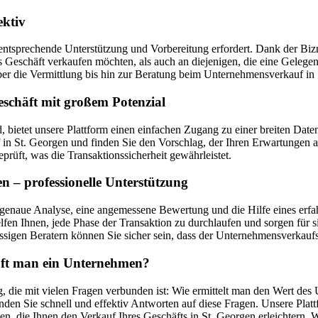
ektiv
entsprechende Unterstützung und Vorbereitung erfordert. Dank der Bizne
ges Geschäft verkaufen möchten, als auch an diejenigen, die eine Geleg
 die Vermittlung bis hin zur Beratung beim Unternehmensverkauf in 
eschäft mit großem Potenzial
d, bietet unsere Plattform einen einfachen Zugang zu einer breiten 
 St. Georgen und finden Sie den Vorschlag, der Ihren Erwartungen am
prüft, was die Transaktionssicherheit gewährleistet.
 – professionelle Unterstützung
genaue Analyse, eine angemessene Bewertung und die Hilfe eines erfah
fen Ihnen, jede Phase der Transaktion zu durchlaufen und sorgen für s
sigen Beratern können Sie sicher sein, dass der Unternehmensverkaufsp
auft man ein Unternehmen?
, die mit vielen Fragen verbunden ist: Wie ermittelt man den Wert des
den Sie schnell und effektiv Antworten auf diese Fragen. Unsere Plat
en, die Ihnen den Verkauf Ihres Geschäfts in St. Georgen erleichtern