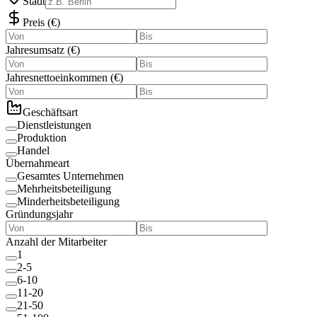
Stadt
Preis
(
€
)
Jahresumsatz
(
€
)
Jahresnettoeinkommen
(
€
)
Geschäftsart
Dienstleistungen
Produktion
Handel
Übernahmeart
Gesamtes Unternehmen
Mehrheitsbeteiligung
Minderheitsbeteiligung
Gründungsjahr
Anzahl der Mitarbeiter
1
2-5
6-10
11-20
21-50