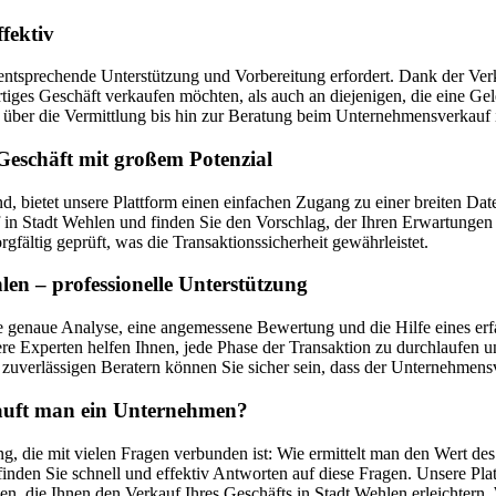
fektiv
entsprechende Unterstützung und Vorbereitung erfordert. Dank der Verka
ertiges Geschäft verkaufen möchten, als auch an diejenigen, die eine 
ber die Vermittlung bis hin zur Beratung beim Unternehmensverkauf 
Geschäft mit großem Potenzial
nd, bietet unsere Plattform einen einfachen Zugang zu einer breiten
 Stadt Wehlen und finden Sie den Vorschlag, der Ihren Erwartungen a
fältig geprüft, was die Transaktionssicherheit gewährleistet.
en – professionelle Unterstützung
 genaue Analyse, eine angemessene Bewertung und die Hilfe eines erfa
e Experten helfen Ihnen, jede Phase der Transaktion zu durchlaufen u
uverlässigen Beratern können Sie sicher sein, dass der Unternehmensv
kauft man ein Unternehmen?
g, die mit vielen Fragen verbunden ist: Wie ermittelt man den Wert de
nden Sie schnell und effektiv Antworten auf diese Fragen. Unsere Pla
en, die Ihnen den Verkauf Ihres Geschäfts in Stadt Wehlen erleichter