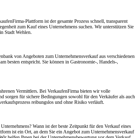
ufenFirma-Plattform ist der gesamte Prozess schnell, transparent
Gelegenheit zum Kauf eines Unternehmens suchen. Wir unterstützen Sie
in Stadt Wehlen.
 Datenbank von Angeboten zum Unternehmensverkauf aus verschiedenen
m besten entspricht. Sie können in Gastronomie-, Handels-,
hrenen Vermittlers. Bei VerkaufenFirma bieten wir volle
nd sorgen für sichere Bedingungen sowohl für den Verkäufer als auch
erkaufsprozess reibungslos und ohne Risiko verläuft.
s Unternehmens? Wann ist der beste Zeitpunkt für den Verkauf eines
ttform ist ein Ort, an dem Sie ein Angebot zum Unternehmensverkauf
n. Wir helfen Ihnen bei der Unternehmensbewertung vor dem Verkauf