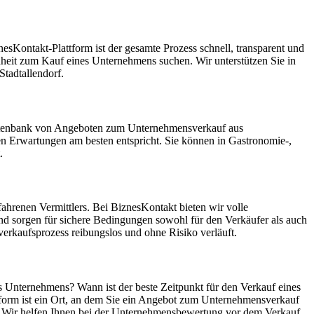
sKontakt-Plattform ist der gesamte Prozess schnell, transparent und
enheit zum Kauf eines Unternehmens suchen. Wir unterstützen Sie in
tadtallendorf.
n Datenbank von Angeboten zum Unternehmensverkauf aus
n Erwartungen am besten entspricht. Sie können in Gastronomie-,
.
ahrenen Vermittlers. Bei BiznesKontakt bieten wir volle
nd sorgen für sichere Bedingungen sowohl für den Verkäufer als auch
erkaufsprozess reibungslos und ohne Risiko verläuft.
es Unternehmens? Wann ist der beste Zeitpunkt für den Verkauf eines
tform ist ein Ort, an dem Sie ein Angebot zum Unternehmensverkauf
rn. Wir helfen Ihnen bei der Unternehmensbewertung vor dem Verkauf