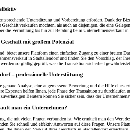
ffektiv
entsprechende Unterstützung und Vorbereitung erfordert. Dank der Bizne
ges Geschäft verkaufen möchten, als auch an diejenigen, die eine Geleg
 die Vermittlung bis hin zur Beratung beim Unternehmensverkauf in S
 Geschäft mit großem Potenzial
sind, bietet unsere Plattform einen einfachen Zugang zu einer breite
ensverkauf in Stadtallendorf und finden Sie den Vorschlag, der Ihre
erden sorgfältig geprüft, was die Transaktionssicherheit gewährleistet
orf – professionelle Unterstützung
ne genaue Analyse, eine angemessene Bewertung und die Hilfe eines erf
e Experten helfen Ihnen, jede Phase der Transaktion zu durchlaufen u
uverlässigen Beratern können Sie sicher sein, dass der Unternehmensv
erkauft man ein Unternehmen?
ng, die mit vielen Fragen verbunden ist: Wie ermittelt man den Wert d
den Sie schnell und effektiv Antworten auf diese Fragen. Unsere Plat
n, die Ihnen den Verkauf Ihres Geschäfts in Stadtallendorf erleichte