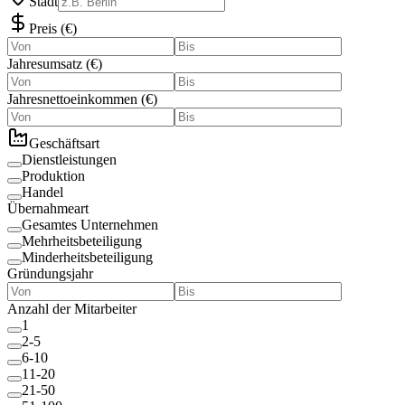
Stadt
Preis
(
€
)
Jahresumsatz
(
€
)
Jahresnettoeinkommen
(
€
)
Geschäftsart
Dienstleistungen
Produktion
Handel
Übernahmeart
Gesamtes Unternehmen
Mehrheitsbeteiligung
Minderheitsbeteiligung
Gründungsjahr
Anzahl der Mitarbeiter
1
2-5
6-10
11-20
21-50