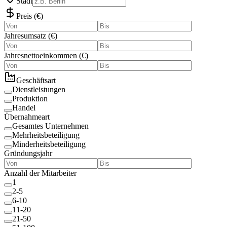
Stadt
Preis
(
€
)
Jahresumsatz
(
€
)
Jahresnettoeinkommen
(
€
)
Geschäftsart
Dienstleistungen
Produktion
Handel
Übernahmeart
Gesamtes Unternehmen
Mehrheitsbeteiligung
Minderheitsbeteiligung
Gründungsjahr
Anzahl der Mitarbeiter
1
2-5
6-10
11-20
21-50