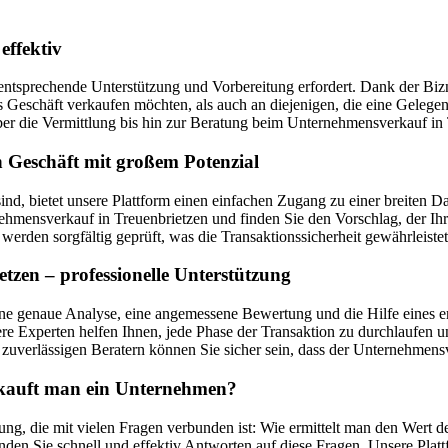
effektiv
entsprechende Unterstützung und Vorbereitung erfordert. Dank der Bizne
ges Geschäft verkaufen möchten, als auch an diejenigen, die eine Geleg
 die Vermittlung bis hin zur Beratung beim Unternehmensverkauf in 
n Geschäft mit großem Potenzial
sind, bietet unsere Plattform einen einfachen Zugang zu einer breit
mensverkauf in Treuenbrietzen und finden Sie den Vorschlag, der Ihr
erden sorgfältig geprüft, was die Transaktionssicherheit gewährleistet
zen – professionelle Unterstützung
ne genaue Analyse, eine angemessene Bewertung und die Hilfe eines er
e Experten helfen Ihnen, jede Phase der Transaktion zu durchlaufen u
uverlässigen Beratern können Sie sicher sein, dass der Unternehmensv
erkauft man ein Unternehmen?
ung, die mit vielen Fragen verbunden ist: Wie ermittelt man den Wert 
den Sie schnell und effektiv Antworten auf diese Fragen. Unsere Plat